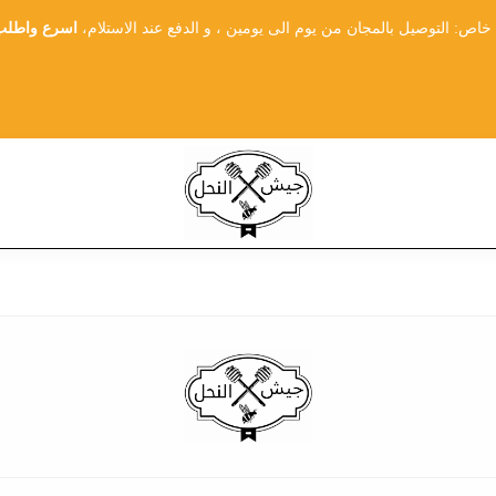
ص: التوصيل بالمجان من يوم الى يومين ، و الدفع عند الاستلام،
اسرع واطلب 