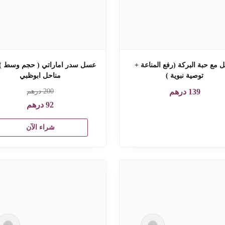
مع حبة البركة (رفع المناعة +
عسل سدر اماراتي ( حجم وسط ) ا
توصية نبوية )
مناحل ابوظبي
139
درهم
200
درهم
92
درهم
شراء الآن