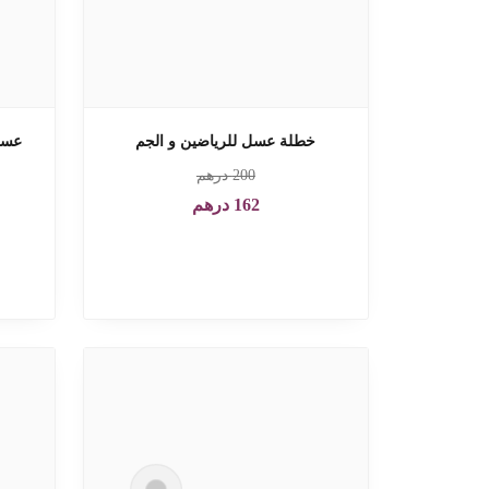
خطلة عسل للرياضين و الجم
عسل 
200
درهم
162
درهم