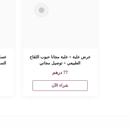
عرض علبة + علبة مجانا حبوب اللقاح
عسل 
الطبيعي + توصيل مجاني
السك
77
درهم
شراء الآن