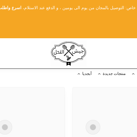
ص: التوصيل بالمجان من يوم الى يومين ، و الدفع عند الاستلام،
اسرع واطلب 
منتجات جديدة
أبجديا