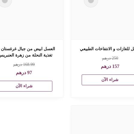
للغازات و الانتفاخات الطبيعي
العسل ابيض من جبال غرغستان (
تغذية النحلة من زهرة العنبريس
250
درهم
168.99
درهم
157
درهم
97
درهم
شراء الآن
شراء الآن